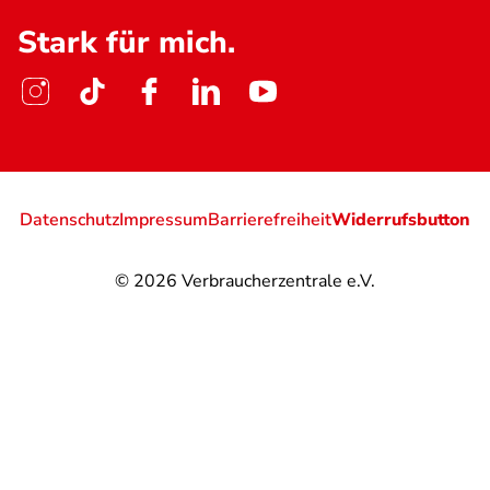
Stark für mich.
Datenschutz
Impressum
Barrierefreiheit
Widerrufsbutton
© 2026
Verbraucherzentrale e.V.
@
@