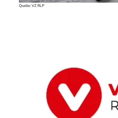
Quelle
:
VZ RLP