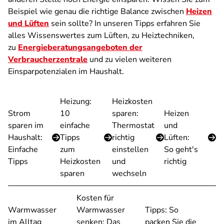
Beispiel wie genau die richtige Balance zwischen
Heizen
und Lüften
sein sollte? In unseren Tipps erfahren Sie
alles Wissenswertes zum Lüften, zu Heiztechniken,
zu
Energieberatungsangeboten der
Verbraucherzentrale
und zu vielen weiteren
Einsparpotenzialen im Haushalt.
Heizung:
Heizkosten
Strom
10
sparen:
Heizen
sparen im
einfache
Thermostat
und
Haushalt:
Tipps
richtig
Lüften:
Einfache
zum
einstellen
So geht's
Tipps
Heizkosten
und
richtig
sparen
wechseln
Kosten für
Warmwasser
Warmwasser
Tipps: So
im Alltag
senken: Das
packen Sie die