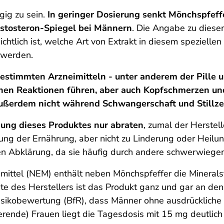
gig zu sein.
In geringer Dosierung senkt Mönchspfeff
estosteron-Spiegel bei Männern
. Die Angabe zu diese
ersichtlich ist, welche Art von Extrakt in diesem speziel
t werden.
estimmten Arzneimitteln - unter anderem der Pille
en Reaktionen führen, aber auch Kopfschmerzen un
, außerdem nicht während Schwangerschaft und Still
ng dieses Produktes nur abraten
, zumal der Herstell
g der Ernährung, aber nicht zu Linderung oder Heilu
en Abklärung, da sie häufig durch andere schwerwiege
ttel (NEM) enthält neben Mönchspfeffer die Minerals
eite des Herstellers ist das Produkt ganz und gar an de
 Risikobewertung (BfR), dass Männer ohne ausdrückliche
erende) Frauen liegt die Tagesdosis mit 15 mg
deutlic