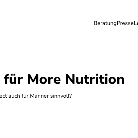
Beratung
Presse
L
Lebensmittel
Umwelt
Gesundheit & Pfle
für More Nutrition
ct auch für Männer sinnvoll?