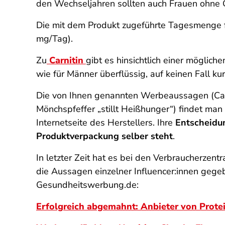
den Wechseljahren sollten auch Frauen ohne 
Die mit dem Produkt zugeführte Tagesmenge 
mg/Tag).
Zu
Carnitin
gibt es hinsichtlich einer möglic
wie für Männer überflüssig, auf keinen Fall ku
Die von Ihnen genannten Werbeaussagen (Carnit
Mönchspfeffer „stillt Heißhunger“) findet man 
Internetseite des Herstellers. Ihre
Entscheidun
Produktverpackung selber steht
.
In letzter Zeit hat es bei den Verbraucherze
die Aussagen einzelner Influencer:innen gegeb
Gesundheitswerbung.de:
Erfolgreich abgemahnt: Anbieter von Prote