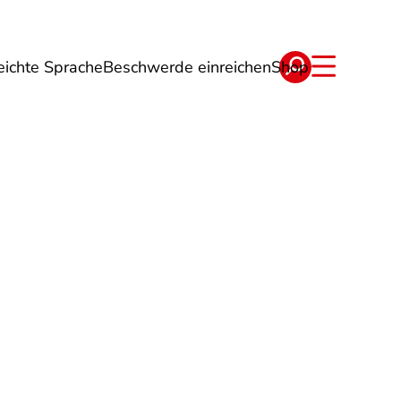
eichte Sprache
Beschwerde einreichen
Shop
ge
Energie
Reise
Verträge