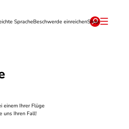
eichte Sprache
Beschwerde einreichen
Shop
ge
Energie
Reise
Verträge
e
i einem Ihrer Flüge
 uns Ihren Fall!