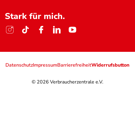
Stark für mich.
Datenschutz
Impressum
Barrierefreiheit
Widerrufsbutton
© 2026
Verbraucherzentrale e.V.
@
@