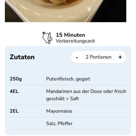
15 Minuten
Vorbereitungszeit
Zutaten
-
+
2
Portionen
250
g
Putenfleisch, gegart
4
EL
Mandarinen aus der Dose oder frisch
geschält + Saft
2
EL
Mayonnaise
Salz, Pfeffer