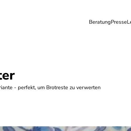
Beratung
Presse
L
Lebensmittel
Umwelt
Gesundheit & Pfle
ter
iante - perfekt, um Brotreste zu verwerten