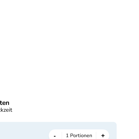
ten
kzeit
-
+
1
Portionen