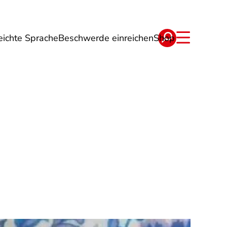
eichte Sprache
Beschwerde einreichen
Shop
ge
Energie
Reise
Verträge