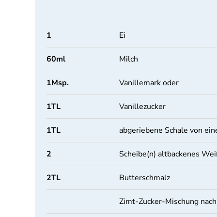
1
Ei
60
ml
Milch
1
Msp.
Vanillemark oder
1
TL
Vanillezucker
1
TL
abgeriebene Schale von ein
2
Scheibe(n) altbackenes Wei
2
TL
Butterschmalz
Zimt-Zucker-Mischung nac