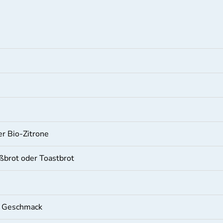
er Bio-Zitrone
ßbrot oder Toastbrot
h Geschmack