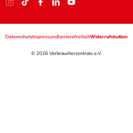
Datenschutz
Impressum
Barrierefreiheit
Widerrufsbutton
© 2026
Verbraucherzentrale e.V.
@
@