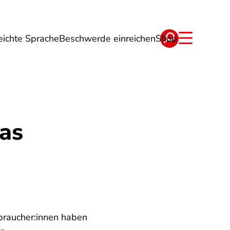
eichte Sprache
Beschwerde einreichen
Shop
ge
Energie
Reise
Verträge
as
rbraucher:innen haben