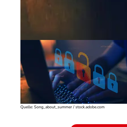
Quelle
:
Song_about_summer / stock.adobe.com