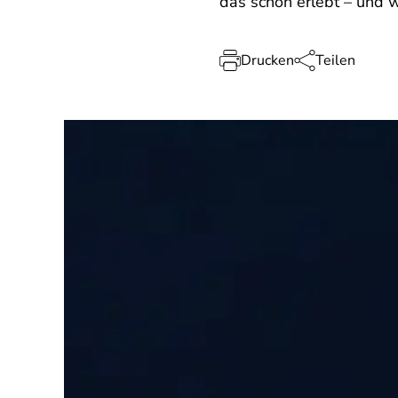
das schon erlebt – und 
Drucken
Teilen