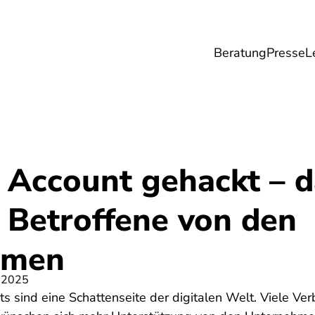
Beratung
Presse
L
Lebensmittel
Umwelt
Gesundheit & Pfle
 Account gehackt – d
 Betroffene von den
hmen
 2025
 sind eine Schattenseite der digitalen Welt. Viele Ve