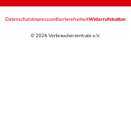
Datenschutz
Impressum
Barrierefreiheit
Widerrufsbutton
© 2026
Verbraucherzentrale e.V.
@
@