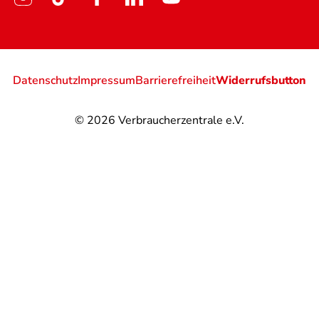
Datenschutz
Impressum
Barrierefreiheit
Widerrufsbutton
© 2026
Verbraucherzentrale e.V.
@
@