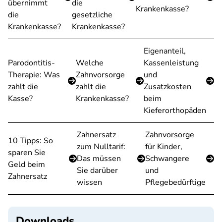
übernimmt
die
Krankenkasse?
die
gesetzliche
Krankenkasse?
Krankenkasse?
Eigenanteil,
Parodontitis-
Welche
Kassenleistung
Therapie: Was
Zahnvorsorge
und
zahlt die
zahlt die
Zusatzkosten
Kasse?
Krankenkasse?
beim
Kieferorthopäden
Zahnersatz
Zahnvorsorge
10 Tipps: So
zum Nulltarif:
für Kinder,
sparen Sie
Das müssen
Schwangere
Geld beim
Sie darüber
und
Zahnersatz
wissen
Pflegebedürftige
Downloads