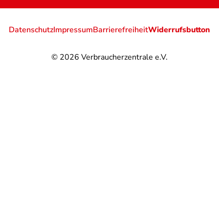
Datenschutz
Impressum
Barrierefreiheit
Widerrufsbutton
© 2026
Verbraucherzentrale e.V.
@
@