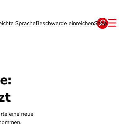
eichte Sprache
Beschwerde einreichen
Shop
ge
Energie
Reise
Verträge
e:
zt
rte eine neue
rnommen.