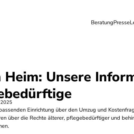
Beratung
Presse
L
Lebensmittel
Umwelt
Gesundheit & Pfle
m Heim: Unsere Infor
ebedürftige
 2025
passenden Einrichtung über den Umzug und Kostenfragen
en über die Rechte älterer, pflegebedürftiger und beh
men.