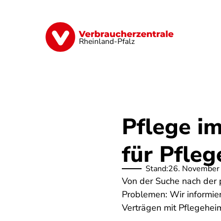
Direkt
zum
Inhalt
Digitales
Finanzen & Versicherung
Rheinland-Pfalz
Pflege i
für Pfleg
Stand:
26. November
Von der Suche nach der 
Problemen: Wir informier
Verträgen mit Pflegehei