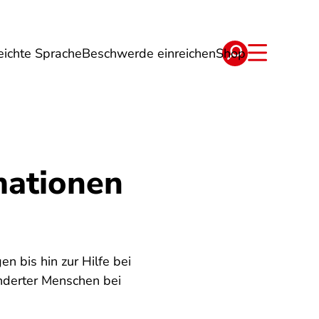
eichte Sprache
Beschwerde einreichen
Shop
ge
Energie
Reise
Verträge
mationen
 bis hin zur Hilfe bei
inderter Menschen bei