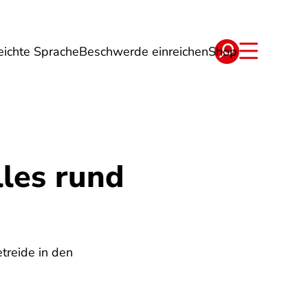
eichte Sprache
Beschwerde einreichen
Shop
ge
Energie
Reise
Verträge
lles rund
etreide in den