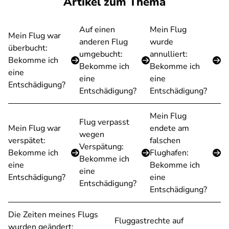
Artikel zum Thema
Auf einen
Mein Flug
Mein Flug war
anderen Flug
wurde
überbucht:
umgebucht:
annulliert:
Bekomme ich
Bekomme ich
Bekomme ich
eine
eine
eine
Entschädigung?
Entschädigung?
Entschädigung?
Mein Flug
Flug verpasst
Mein Flug war
endete am
wegen
verspätet:
falschen
Verspätung:
Bekomme ich
Flughafen:
Bekomme ich
eine
Bekomme ich
eine
Entschädigung?
eine
Entschädigung?
Entschädigung?
Die Zeiten meines Flugs
Fluggastrechte auf
wurden geändert: