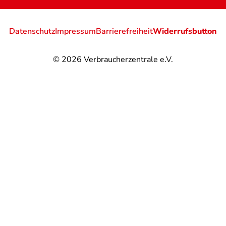
Datenschutz
Impressum
Barrierefreiheit
Widerrufsbutton
© 2026
Verbraucherzentrale e.V.
@
@