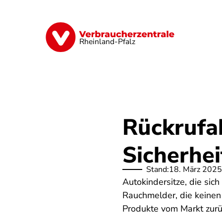
Direkt
zum
Inhalt
Digitales
Finanzen & Versicherung
Rheinland-Pfalz
Rückrufa
Sicherhe
Stand:
18. März 2025
Autokindersitze, die sic
Rauchmelder, die keinen 
Produkte vom Markt zurü