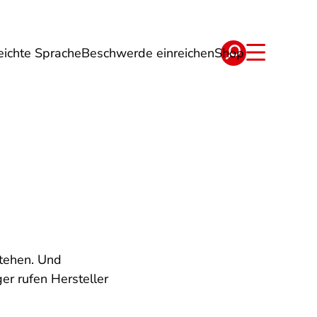
eichte Sprache
Beschwerde einreichen
Shop
ge
Energie
Reise
Verträge
stehen. Und
er rufen Hersteller