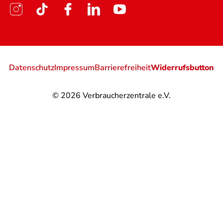
Datenschutz
Impressum
Barrierefreiheit
Widerrufsbutton
© 2026
Verbraucherzentrale e.V.
@
@