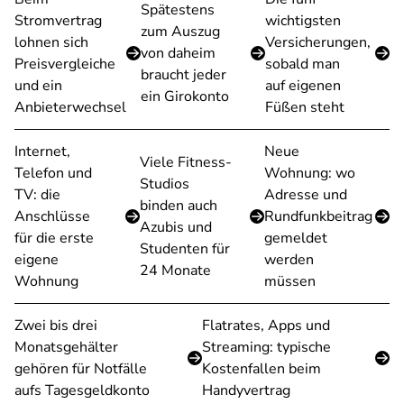
Spätestens
Stromvertrag
wichtigsten
zum Auszug
lohnen sich
Versicherungen,
von daheim
Preisvergleiche
sobald man
braucht jeder
und ein
auf eigenen
ein Girokonto
Anbieterwechsel
Füßen steht
Internet,
Neue
Viele Fitness-
Telefon und
Wohnung: wo
Studios
TV: die
Adresse und
binden auch
Anschlüsse
Rundfunkbeitrag
Azubis und
für die erste
gemeldet
Studenten für
eigene
werden
24 Monate
Wohnung
müssen
Zwei bis drei
Flatrates, Apps und
Monatsgehälter
Streaming: typische
gehören für Notfälle
Kostenfallen beim
aufs Tagesgeldkonto
Handyvertrag