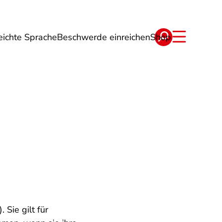
eichte Sprache
Beschwerde einreichen
Shop
ge
Energie
Reise
Verträge
Sie gilt für