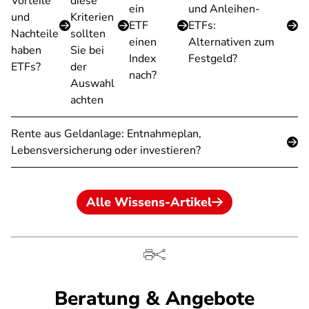
Vorteile
diese
ein
und Anleihen-
und
Kriterien
ETF
ETFs:
Nachteile
sollten
einen
Alternativen zum
haben
Sie bei
Index
Festgeld?
ETFs?
der
nach?
Auswahl
achten
Rente aus Geldanlage: Entnahmeplan,
Lebensversicherung oder investieren?
Alle Wissens-Artikel
Beratung & Angebote