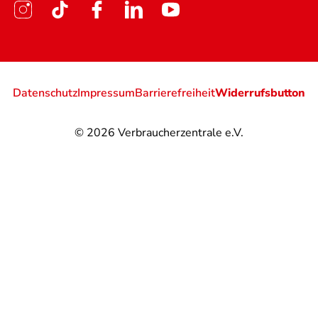
Datenschutz
Impressum
Barrierefreiheit
Widerrufsbutton
© 2026
Verbraucherzentrale e.V.
@
@