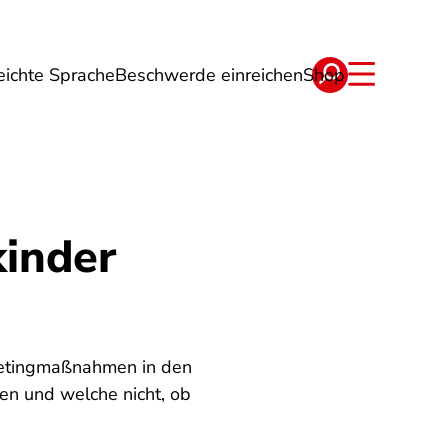
eichte Sprache
Beschwerde einreichen
Shop
ge
Energie
Reise
Verträge
kinder
rketingmaßnahmen in den
hen und welche nicht, ob