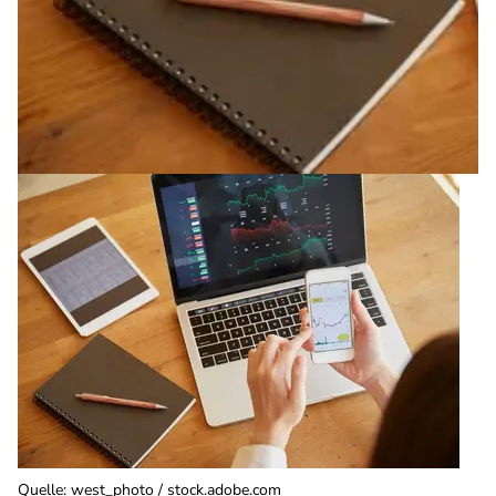
Quelle
:
west_photo / stock.adobe.com