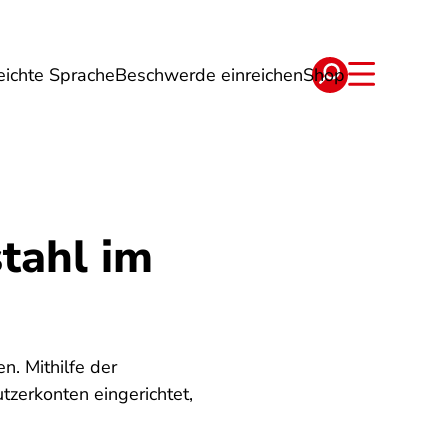
eichte Sprache
Beschwerde einreichen
Shop
ge
Energie
Reise
Verträge
tahl im
n. Mithilfe der
zerkonten eingerichtet,