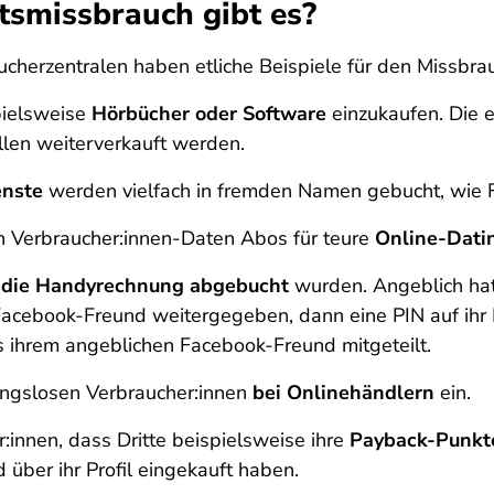
tsmissbrauch gibt es?
herzentralen haben etliche Beispiele für den Missbr
pielsweise
Hörbücher oder Software
einzukaufen. Die 
llen weiterverkauft werden.
enste
werden vielfach in fremden Namen gebucht, wie F
n Verbraucher:innen-Daten Abos für teure
Online-Dati
 die Handyrechnung abgebucht
wurden. Angeblich hatt
ebook-Freund weitergegeben, dann eine PIN auf ihr Ha
s ihrem angeblichen Facebook-Freund mitgeteilt.
ngslosen Verbraucher:innen
bei Onlinehändlern
ein.
r:innen, dass Dritte beispielsweise ihre
Payback-Punkte
 über ihr Profil eingekauft haben.