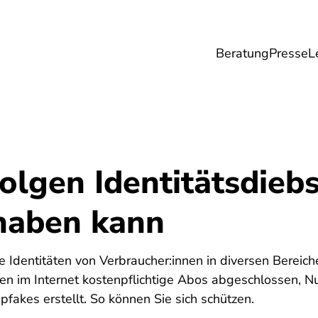
Beratung
Presse
L
Lebensmittel
Umwelt
Gesundheit & Pfle
lgen Identitätsdiebs
 haben kann
Identitäten von Verbraucher:innen in diversen Bereiche
n im Internet kostenpflichtige Abos abgeschlossen, Nut
fakes erstellt. So können Sie sich schützen.