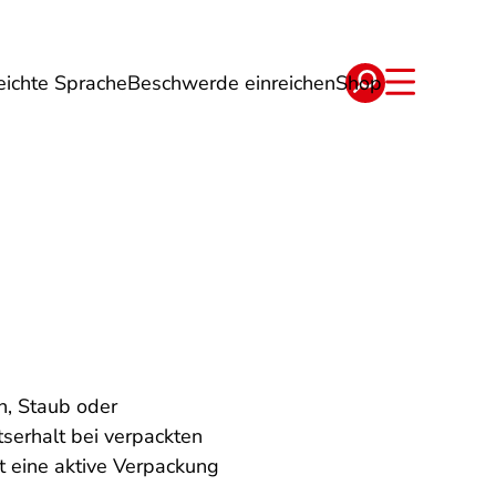
eichte Sprache
Beschwerde einreichen
Shop
ge
Energie
Reise
Verträge
n, Staub oder
tserhalt bei verpackten
t eine aktive Verpackung