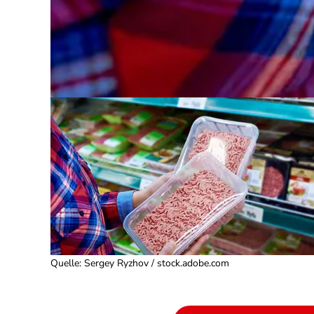
Quelle
:
Sergey Ryzhov / stock.adobe.com