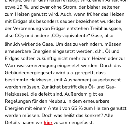
Energie, die für das Heizen erzeugt wird, einen Anteil von
etwa 19 %, und zwar ohne Strom, der bisher seltener
zum Heizen genutzt wird. Auch, wenn früher das Heizen
mit Erdgas als besonders sauber bezeichnet wurde: bei
der Verbrennung von Erdgas entstehen Treibhausgase,
also CO
und andere „CO
-äquivalente“ Gase, also
2
2
ähnlich wirkende Gase. Um das zu verhindern, müssen
erneuerbare Energien eingesetzt werden, d.h., Öl und
Erdgas sollten zukünftig nicht mehr zum Heizen oder zur
Warmwassererzeugung eingesetzt werden. Durch das
Gebäudeenergiegesetz wird u.a. geregelt, dass
bestimmte Heizkessel (mit Ausnahmen) ausgetauscht
werden müssen. Zunächst betrifft dies Öl- und Gas-
Heizkessel, die defekt sind. Außerdem gibt es
Regelungen für den Neubau, in dem erneuerbare
Energien mit einem Anteil von 65 % zum Heizen genutzt
werden müssen. Doch was heißt das konkret? Alle
Details haben wir
hier
zusammengefasst.