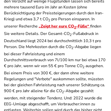
den Verzicht auf wenige Flugstunden lassen sich bereits
mehrere tausend Euro im Jahr an Kosten (ohne
Berücksichtigung der Preissteigerungen durch den Iran-
Krieg) und etwa 3,7 t CO
pro Person einsparen. In
2
unserer Recherche
„Zeigt her eure CO
-Füße“
finden
2
Sie weitere Details. Der Gesamt-CO
-Fußabdruck in
2
Deutschland liegt 2024 bei durchschnittlich 10,3 t pro
Person. Die Mehrkosten durch die CO
-Abgabe liegen
2
bei dieser Fahrleistung und einem
Durchschnittsverbrauch von 7l/100 km nur bei etwa 170
€ pro Jahr, wenn wir von 55 € pro Tonne CO
ausgehen.
2
Bei einem Preis von 300 €, der dann ohne weitere
Regelungen und "Verbote" auskommen sollte, müssten
bei der gleichen Fahrleistung nach unserer Schätzung ca.
900 € pro Jahr alleine für die CO
-Abgabe gezahlt
2
werden, mit steigender Tendenz. Und: 2022 wurde die
EEG-Umlage abgeschafft, um Verbraucher:innen zu
entlasten. Weiterhin sollen wird durch das bisher nicht