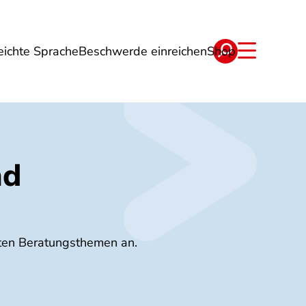
eichte Sprache
Beschwerde einreichen
Shop
ge
Energie
Reise
Verträge
nd
sten Beratungsthemen an.