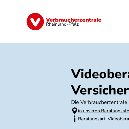
Direkt
zum
Inhalt
Digitales
Finanzen & Versicherung
Rheinland-Pfalz
Videober
Versiche
Die Verbraucherzentrale
in unseren Beratungsste
Beratungsart: Videober