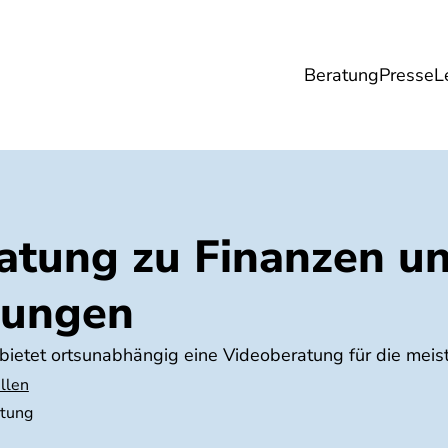
Beratung
Presse
L
Lebensmittel
Umwelt
Gesundheit & Pfle
atung zu Finanzen u
rungen
 bietet ortsunabhängig eine Videoberatung für die mei
llen
atung