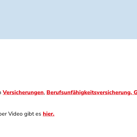
en
Versicherungen
,
Berufsunfähigkeitsversicherung,
G
per Video gibt es
hier.